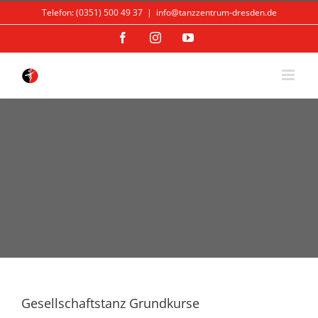
Skip
Telefon: (0351) 500 49 37
|
info@tanzzentrum-dresden.de
to
content
Facebook
Instagram
YouTube
Gesellschaftstanz Grundkurse