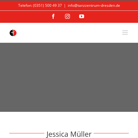
Skip
Telefon: (0351) 500 49 37
|
info@tanzzentrum-dresden.de
to
content
Facebook
Instagram
YouTube
Jessica Müller