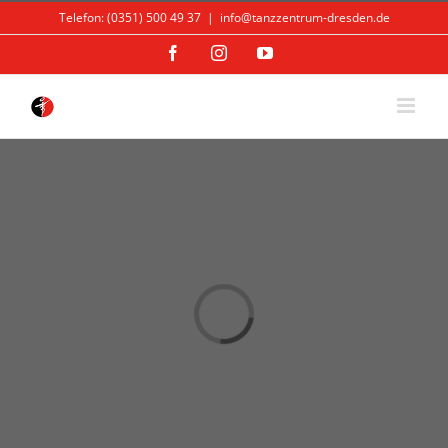
Skip
Telefon: (0351) 500 49 37
|
info@tanzzentrum-dresden.de
to
content
Facebook
Instagram
YouTube
Loading...