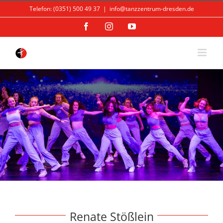
Skip
Telefon: (0351) 500 49 37
|
info@tanzzentrum-dresden.de
to
content
Facebook
Instagram
YouTube
Renate Stößlein