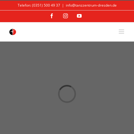
Skip
Telefon: (0351) 500 49 37
|
info@tanzzentrum-dresden.de
to
content
Facebook
Instagram
YouTube
Loading...