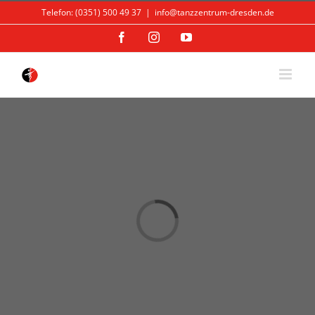
Skip
Telefon: (0351) 500 49 37
|
info@tanzzentrum-dresden.de
to
content
Facebook
Instagram
YouTube
Loading...