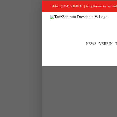
Skip
Telefon: (0351) 500 49 37
|
info@tanzzentrum-dresd
to
content
NEWS
VEREIN