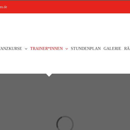
en.de
TANZKURSE
TRAINER*INNEN
STUNDENPLAN
GALERIE
RÄ
Loading...