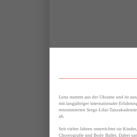
Lena stammt aus der Ukraine und ist aus
mit langjähriger internationaler Erfahrun
renommierten Serge-Lifar-Tanzakademie 
ab.
Seit vielen Jahren unterrichtet sie Kind
Choreografie und Body Ballet. Dabei sam