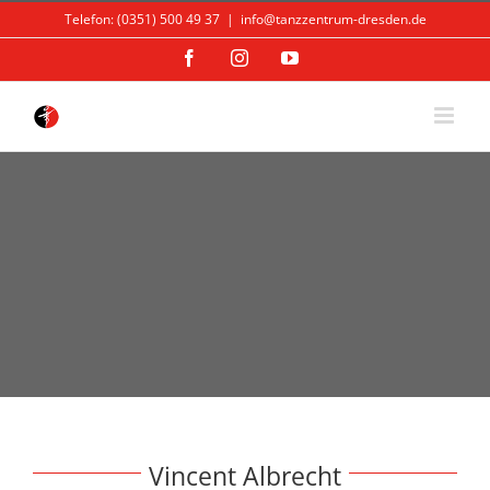
Skip
Telefon: (0351) 500 49 37
|
info@tanzzentrum-dresden.de
to
content
Facebook
Instagram
YouTube
Vincent Albrecht