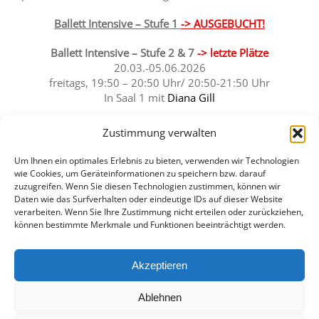
Ballett Intensive – Stufe 1
-> AUSGEBUCHT!
Ballett Intensive – Stufe 2 & 7
-> letzte Plätze
20.03.-05.06.2026
freitags, 19:50 – 20:50 Uhr/ 20:50-21:50 Uhr
In Saal 1 mit
Diana Gill
Insgesamt 10 x 60 min
Zustimmung verwalten
Kurskosten: 100,00 €
Um Ihnen ein optimales Erlebnis zu bieten, verwenden wir Technologien
wie Cookies, um Geräteinformationen zu speichern bzw. darauf
ANMELDUNG HIER
zuzugreifen. Wenn Sie diesen Technologien zustimmen, können wir
Daten wie das Surfverhalten oder eindeutige IDs auf dieser Website
verarbeiten. Wenn Sie Ihre Zustimmung nicht erteilen oder zurückziehen,
können bestimmte Merkmale und Funktionen beeinträchtigt werden.
Akzeptieren
Copyright 2024 TanzZentrum Dresden e.V. | Alle Rechte vorbehalten
Ablehnen
Kontakt
|
Impressum
|
Datenschutz
|
Cookie Richtlinie