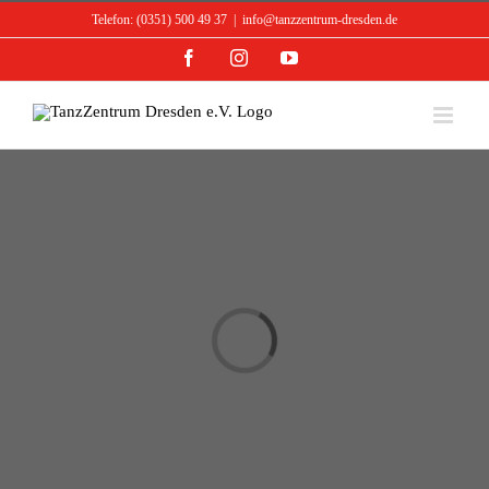
Skip
Telefon: (0351) 500 49 37
|
info@tanzzentrum-dresden.de
to
content
Facebook
Instagram
YouTube
Loading...