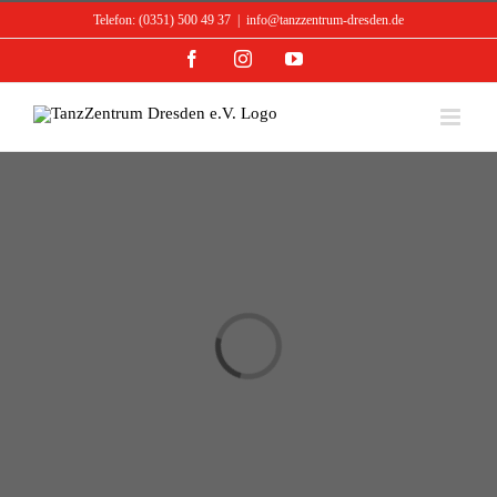
Skip
Telefon: (0351) 500 49 37
|
info@tanzzentrum-dresden.de
to
content
Facebook
Instagram
YouTube
Loading...