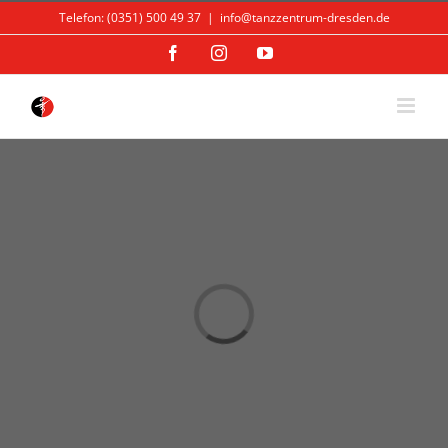
Skip
Telefon: (0351) 500 49 37
|
info@tanzzentrum-dresden.de
to
content
Facebook
Instagram
YouTube
Loading...