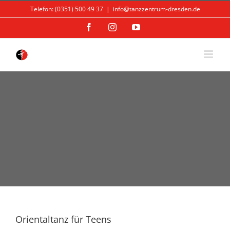
Skip
Telefon: (0351) 500 49 37
|
info@tanzzentrum-dresden.de
to
content
Facebook
Instagram
YouTube
Orientaltanz für Teens