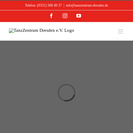
Skip
Telefon: (0351) 500 49 37
|
info@tanzzentrum-dresden.de
to
content
Facebook
Instagram
YouTube
Loading...