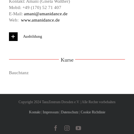
Kontakt: Amani (Gisela Walther)
Mobil: +49 (170) 52 71 407
E-Mail:
amani@amanidance.de
Web:
www.amanidance.de
Ausbildung
Kurse
Bauchtanz
Copyright 2024 TanzZentrum Dresden e.V. | Alle Rechte vorbehalten
Kontakt
|
Impressum
|
Datenschutz
|
Cookie Richtlinie
Facebook
Instagram
YouTube